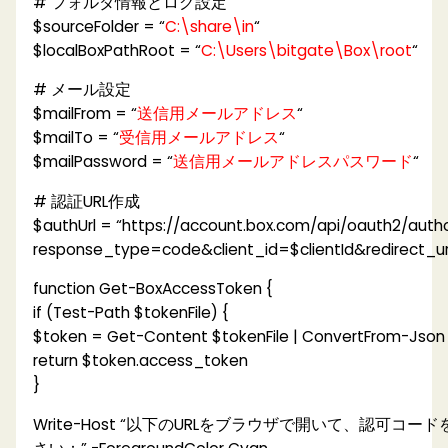
# フォルダ情報とログ設定
$sourceFolder = “
C:\share\in
“
$localBoxPathRoot = “
C:\Users\bitgate\Box\root
“
# メール設定
$mailFrom = “
送信用メールアドレス
“
$mailTo = “
受信用メールアドレス
“
$mailPassword = “
送信用メールアドレスパスワード
“
# 認証URL作成
$authUrl = “https://account.box.com/api/oauth2/autho
response_type=code&client_id=$clientId&redirect_uri
function Get-BoxAccessToken {
if (Test-Path $tokenFile) {
$token = Get-Content $tokenFile | ConvertFrom-Json
return $token.access_token
}
Write-Host “以下のURLをブラウザで開いて、認可コー