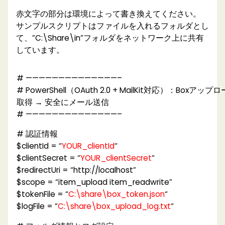
赤文字の部分は環境によって書き換えてください。
サンプルスクリプトはファイルを入れるフォルダとし
て、”C:\Share\in”フォルダをネットワーク上に共有
しています。
# ——————————————–
# PowerShell（OAuth 2.0 + MailKit対応）：Boxアッ
取得 → 安全にメール送信
# ——————————————–
# 認証情報
$clientId = “
YOUR_clientId
“
$clientSecret = “
YOUR_clientSecret
“
$redirectUri = “http://localhost”
$scope = “item_upload item_readwrite”
$tokenFile = “
C:\share\box_token.json
“
$logFile = “
C:\share\box_upload_log.txt
“