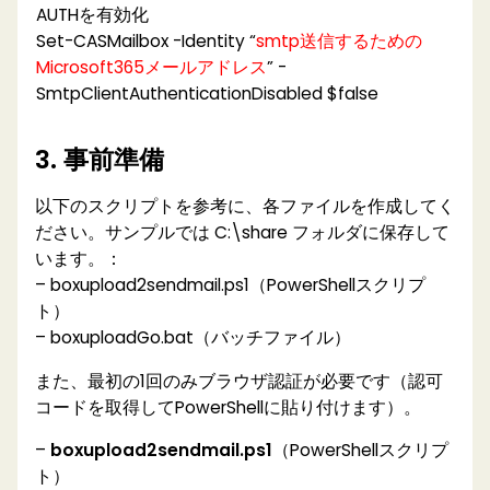
AUTHを有効化
Set-CASMailbox -Identity “
smtp送信するための
Microsoft365メールアドレス
” -
SmtpClientAuthenticationDisabled $false
3. 事前準備
以下のスクリプトを参考に、各ファイルを作成してく
ださい。サンプルでは C:\share フォルダに保存して
います。：
– boxupload2sendmail.ps1（PowerShellスクリプ
ト）
– boxuploadGo.bat（バッチファイル）
また、最初の1回のみブラウザ認証が必要です（認可
コードを取得してPowerShellに貼り付けます）。
–
boxupload2sendmail.ps1
（PowerShellスクリプ
ト）