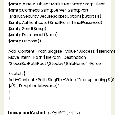
$smtp = New-Object MailKit.Net.Smtp.SmtpClient
$smtp.Connect($smtpServer, $smtpPort,
[MailKit.Security.SecureSocketOptions]::StartTls)
$smtp.Authenticate($mailFrom, $mailPassword)
$smtp.Send($msg)
$smtp.Disconnect($true)
$smtp.Dispose()
Add-Content -Path $logFile -Value “Success: $fileName 
Move-Item -Path $filePath -Destination
“$localBoxPathRoot\$today\$fileName” -Force
} catch {
Add-Content -Path $logFile -Value “Error uploading $(
$($_.Exception.Message)”
}
}
boxuploadGo.bat
（バッチファイル）