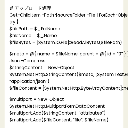
# アップロード処理
Get-ChildItem -Path $sourceFolder -File | ForEach-Obje
try {
$filePath = $_.FullName
$fileName = $_.Name
$fileBytes = [System.IO.File]::ReadAllBytes($filePath)
$meta = @{ name = $fileName; parent = @{ id = “0” } 
Json -Compress
$stringContent = New-Object
System.Net.Http.StringContent($meta, [System.Text.En
“application/json”)
$fileContent = [System.Net.Http.ByteArrayContent]::n
$multipart = New-Object
System.Net.Http.MultipartFormDataContent
$multipart.Add($stringContent, “attributes”)
$multipart.Add($fileContent, “file”, $fileName)