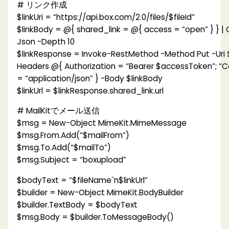
# リンク作成
$linkUri = “https://api.box.com/2.0/files/$fileId”
$linkBody = @{ shared_link = @{ access = “open” } } |
Json -Depth 10
$linkResponse = Invoke-RestMethod -Method Put -Uri $l
Headers @{ Authorization = “Bearer $accessToken”; “
= “application/json” } -Body $linkBody
$linkUrl = $linkResponse.shared_link.url
# MailKitでメール送信
$msg = New-Object MimeKit.MimeMessage
$msg.From.Add(“$mailFrom”)
$msg.To.Add(“$mailTo”)
$msg.Subject = “boxupload”
$bodyText = “$fileName`n$linkUrl”
$builder = New-Object MimeKit.BodyBuilder
$builder.TextBody = $bodyText
$msg.Body = $builder.ToMessageBody()