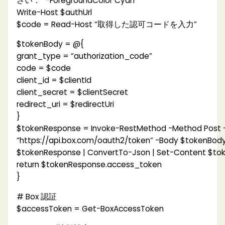
さい：” -ForegroundColor Cyan
Write-Host $authUrl
$code = Read-Host “取得した認可コードを入力”
$tokenBody = @{
grant_type = “authorization_code”
code = $code
client_id = $clientId
client_secret = $clientSecret
redirect_uri = $redirectUri
}
$tokenResponse = Invoke-RestMethod -Method Post -
“https://api.box.com/oauth2/token” -Body $tokenBod
$tokenResponse | ConvertTo-Json | Set-Content $tok
return $tokenResponse.access_token
}
# Box 認証
$accessToken = Get-BoxAccessToken