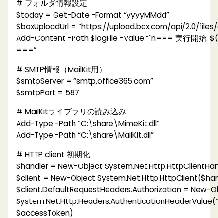
# フォルダ情報設定
$today = Get-Date -Format “yyyyMMdd”
$boxUploadUrl = “https://upload.box.com/api/2.0/files
Add-Content -Path $logFile -Value “`n=== 実行開始: $
===”
# SMTP情報（MailKit用）
$smtpServer = “smtp.office365.com”
$smtpPort = 587
# MailKitライブラリの読み込み
Add-Type -Path “C:\share\MimeKit.dll”
Add-Type -Path “C:\share\MailKit.dll”
# HTTP client 初期化
$handler = New-Object System.Net.Http.HttpClientHan
$client = New-Object System.Net.Http.HttpClient($han
$client.DefaultRequestHeaders.Authorization = New-O
System.Net.Http.Headers.AuthenticationHeaderValue(“
$accessToken)