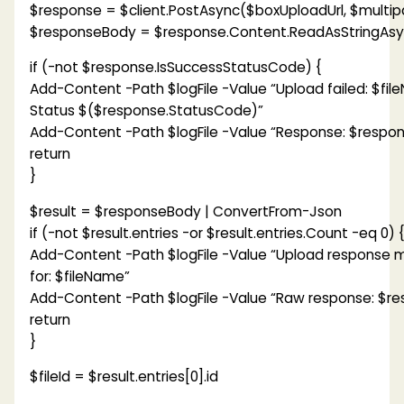
$response = $client.PostAsync($boxUploadUrl, $multipa
$responseBody = $response.Content.ReadAsStringAsyn
if (-not $response.IsSuccessStatusCode) {
Add-Content -Path $logFile -Value “Upload failed: $fi
Status $($response.StatusCode)”
Add-Content -Path $logFile -Value “Response: $respo
return
}
$result = $responseBody | ConvertFrom-Json
if (-not $result.entries -or $result.entries.Count -eq 0) 
Add-Content -Path $logFile -Value “Upload response mi
for: $fileName”
Add-Content -Path $logFile -Value “Raw response: $r
return
}
$fileId = $result.entries[0].id