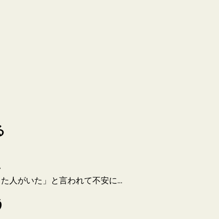
る
い
た人がいた」と言われて不安に…
う